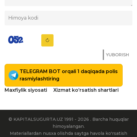
YUBORISH
TELEGRAM BOT orqali 1 daqiqada polis
rasmiylashtiring
Maxfiylik siyosati
Xizmat ko’rsatish shartlari
© KAPITALSUGURTA.UZ 1991 - 2026 . Barcha huquqlar
himoyalangan.
Materiallardan nusxa olishda saytga havola ko'rsatish