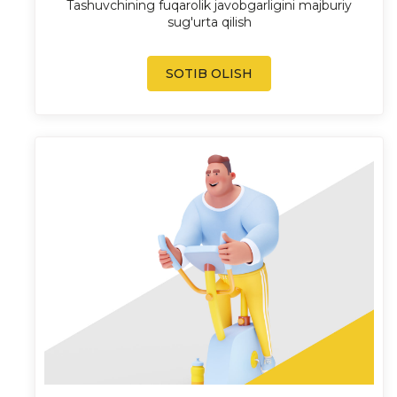
Tashuvchining fuqarolik javobgarligini majburiy
sug'urta qilish
SOTIB OLISH