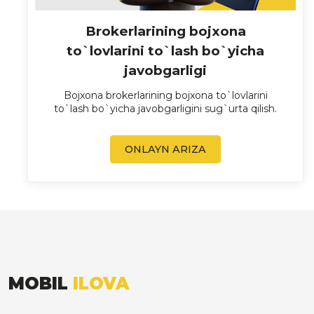
Brokerlarining bojxona
to`lovlarini to`lash bo`yicha
javobgarligi
Bojxona brokerlarining bojxona to`lovlarini
to`lash bo`yicha javobgarligini sug`urta qilish.
ONLAYN ARIZA
MOBIL
ILOVA