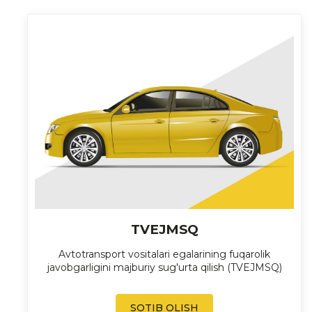
TVEJMSQ
Avtotransport vositalari egalarining fuqarolik
javobgarligini majburiy sug'urta qilish (TVEJMSQ)
SOTIB OLISH