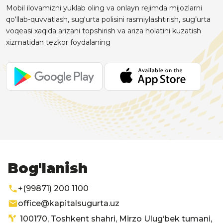
Mobil ilovamizni yuklab oling va onlayn rejimda mijozlarni
qo‘llab-quvvatlash, sug‘urta polisini rasmiylashtirish, sug’urta
voqeasi xaqida arizani topshirish va ariza holatini kuzatish
xizmatidan tezkor foydalaning
Bog'lanish
+(99871) 200 1100
office@kapitalsugurta.uz
100170, Toshkent shahri, Mirzo Ulug‘bek tumani,