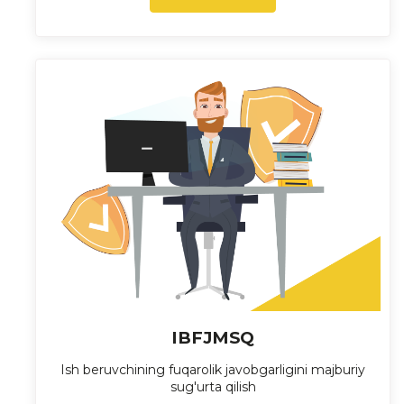
IBFJMSQ
Ish beruvchining fuqarolik javobgarligini majburiy
sug'urta qilish