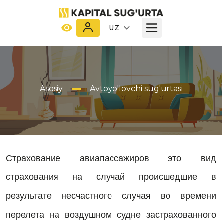
UZ
Asosiy
Avtoyo'lovchi sug'urtasi
Страхование авиапассажиров это вид
страхования на случай происшедшие в
результате несчастного случая во времени
перелета на воздушном судне застрахованного