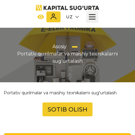
UZ
Asosiy
Portativ qurilmalar va maishiy texnikalarni
sug'urtalash
Portativ qurilmalar va maishiy texnikalarni sug'urtalash
SOTIB OLISH