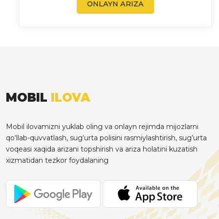
ONLAYN ARIZA
MOBIL
ILOVA
Mobil ilovamizni yuklab oling va onlayn rejimda mijozlarni
qo‘llab-quvvatlash, sug‘urta polisini rasmiylashtirish, sug’urta
voqeasi xaqida arizani topshirish va ariza holatini kuzatish
xizmatidan tezkor foydalaning