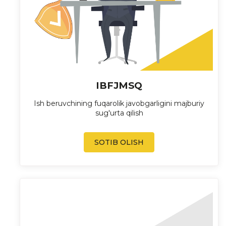
IBFJMSQ
Ish beruvchining fuqarolik javobgarligini majburiy
sug'urta qilish
SOTIB OLISH