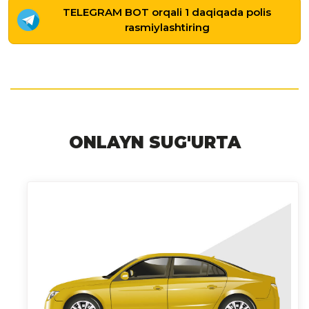
TELEGRAM BOT orqali 1 daqiqada polis
rasmiylashtiring
ONLAYN SUG'URTA