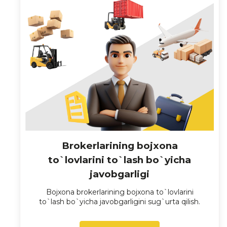
Brokerlarining bojxona
to`lovlarini to`lash bo`yicha
javobgarligi
Bojxona brokerlarining bojxona to`lovlarini
to`lash bo`yicha javobgarligini sug`urta qilish.