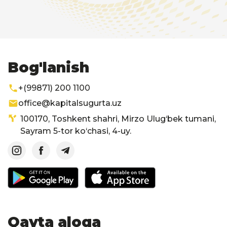
Bog'lanish
+(99871) 200 1100
office@kapitalsugurta.uz
100170, Toshkent shahri, Mirzo Ulug‘bek tumani,
Sayram 5-tor ko‘chasi, 4-uy.
Qayta aloqa