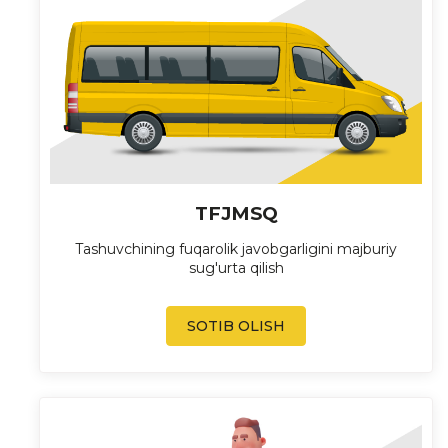
TFJMSQ
Tashuvchining fuqarolik javobgarligini majburiy
sug'urta qilish
SOTIB OLISH