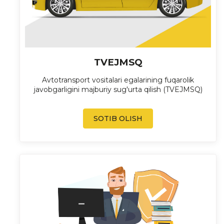
TVEJMSQ
Avtotransport vositalari egalarining fuqarolik
javobgarligini majburiy sug'urta qilish (TVEJMSQ)
SOTIB OLISH