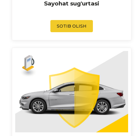
Sayohat sug'urtasi
SOTIB OLISH