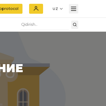
oprotocol
UZ
НИЕ