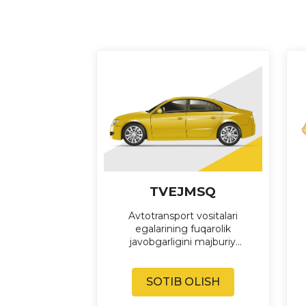
TVEJMSQ
Avtotransport vositalari
egalarining fuqarolik
javobgarligini majburiy
sug'urta qilish (TVEJMSQ)
SOTIB OLISH