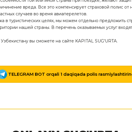
собенности той или иной страны при поездке, желают защити
ичинение вреда. Все это компенсирует страховой полис от
частных случаев во время авиаперелетов.
ежа в туристических целях, мы можем отдельно предложить ст
итории нашей страны. В перечень оказываемых услуг входят
 Узбекистану вы сможете на сайте KAPITAL SUG'URTA.
TELEGRAM BOT orqali 1 daqiqada polis rasmiylashtiri