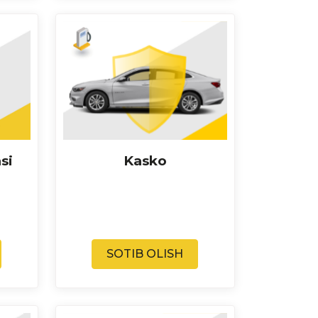
Kasko
si
SOTIB OLISH