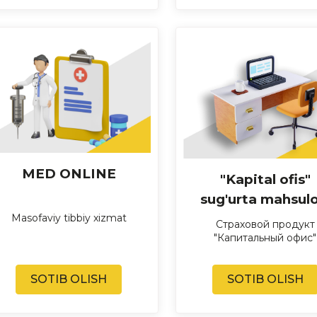
MED ONLINE
"Kapital ofis"
sug'urta mahsulo
Masofaviy tibbiy xizmat
Страховой продукт
"Капитальный офис"
SOTIB OLISH
SOTIB OLISH