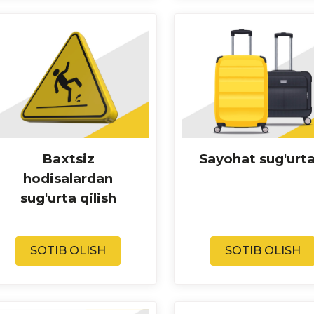
Baxtsiz
Sayohat sug'urta
hodisalardan
sug'urta qilish
SOTIB OLISH
SOTIB OLISH