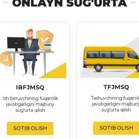
ONLAYN SUG'URTA
TFJMSQ
IBFJMSQ
Tashuvchining fuqarol
Ish beruvchining fuqarolik
javobgarligini majburi
javobgarligini majburiy
sug'urta qilish
sug'urta qilish
SOTIB OLISH
SOTIB OLISH