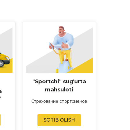
"Sportchi" sug'urta
mahsuloti
ik
y
Страхование спортсменов
SOTIB OLISH