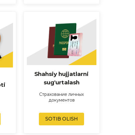
Shahsiy hujjatlarni
sug'urtalash
ti
Страхование личных
документов
SOTIB OLISH