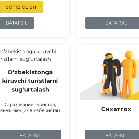
SOTIB OLISH
BATAFSIL
BATAFSIL
O‘zbekistonga
kiruvchi turistlarni
sug‘urtalash
Страхование туристов,
Сихатгох
въезжающих в Узбекистан
BATAFSIL
BATAFSIL