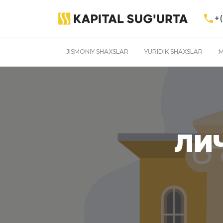
+(
JISMONIY SHAXSLAR
YURIDIK SHAXSLAR
M
ЛИ